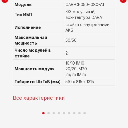
Модель
CAB-CP050-I080-A1
3/3 модульный,
Тип ИБП
архитектура DARA
стойка с внутренними
Исполнение
АКБ
Максимальная
50/50
мощность
Число модулей в
2
стойке
10/10 IM10
Мощность модуля
20/20 IM20
25/25 IM25
Габариты ШхГхВ (мм)
510 х 815 х 1315
Все характеристики