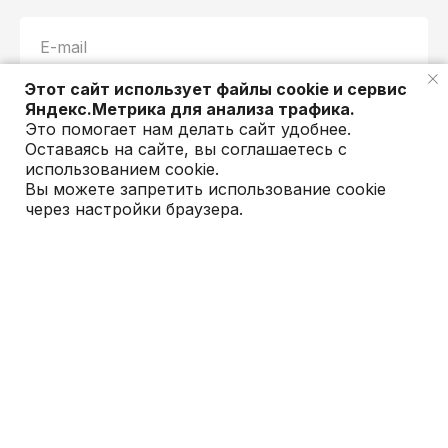
E-mail
Этот сайт использует файлы cookie и сервис
Яндекс.Метрика для анализа трафика.
Это помогает нам делать сайт удобнее.
Имя
Оставаясь на сайте, вы соглашаетесь с
использованием cookie.
Вы можете запретить использование cookie
через настройки браузера.
Сообщение
ОСТАВИТЬ ЗАПРОС
Оставляя адрес электронной почты, вы соглашаетесь на обработку персональных
данных в соответствии с
Политикой обработки персональных данных
.