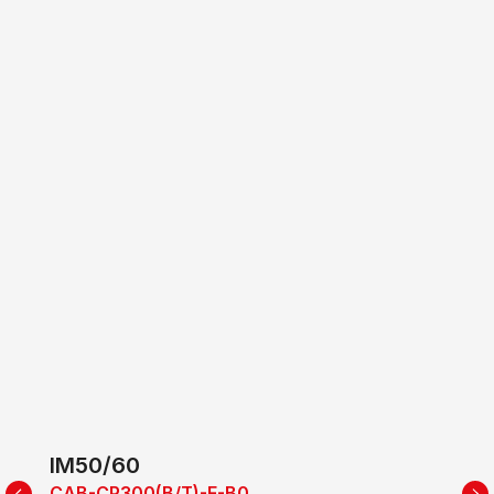
IM50/60
CAB-CP300(B/T)-E-B0